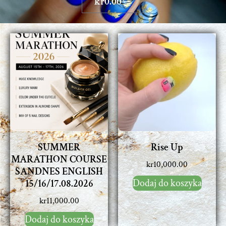
kr
0.00
SUMMER
Rise Up
MARATHON COURSE
kr
10,000.00
SANDNES ENGLISH
Dodaj do koszyka
15/16/17.08.2026
kr
11,000.00
Dodaj do koszyka