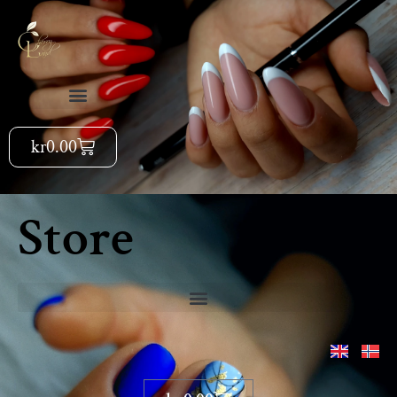
kr
0.00
Store