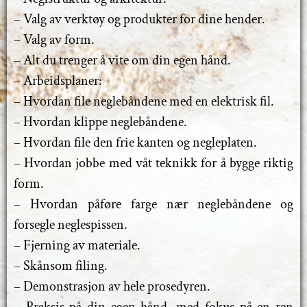
– Valg av verktøy og produkter for dine hender.
– Valg av form.
– Alt du trenger å vite om din egen hånd.
– Arbeidsplaner:
– Hvordan file neglebåndene med en elektrisk fil.
– Hvordan klippe neglebåndene.
– Hvordan file den frie kanten og negleplaten.
– Hvordan jobbe med våt teknikk for å bygge riktig
form.
– Hvordan påføre farge nær neglebåndene og
forsegle neglespissen.
– Fjerning av materiale.
– Skånsom filing.
– Demonstrasjon av hele prosedyren.
– Praksis på din egen hånd, med fokus på en ren